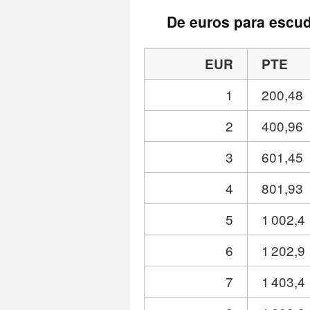
De euros para escu
EUR
PTE
1
200,48
2
400,96
3
601,45
4
801,93
5
1 002,4
6
1 202,9
7
1 403,4