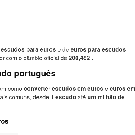
e de
 escudos para euros
euros para escudos
lor com o
câmbio oficial de
.
200,482
udo português
tram como
e
converter escudos em euros
euros e
mais comuns, desde
até
1 escudo
um milhão de
ros