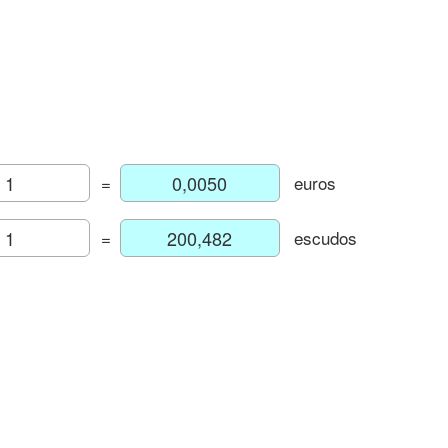
=
euros
=
escudos