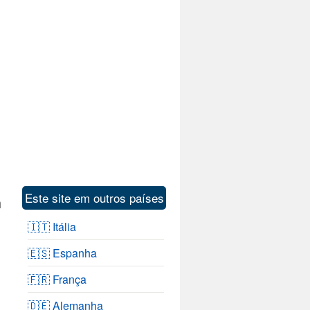
Este site em outros países
m
🇮🇹 Itália
🇪🇸 Espanha
🇫🇷 França
🇩🇪 Alemanha