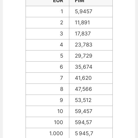
EUR
FIM
1
5,9457
2
11,891
3
17,837
4
23,783
5
29,729
6
35,674
7
41,620
8
47,566
9
53,512
10
59,457
100
594,57
1.000
5 945,7