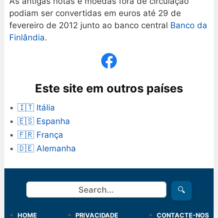
As antigas notas e moedas fora de circulação
podiam ser convertidas em euros até 29 de
fevereiro de 2012 junto ao banco central
Banco da
Finlândia
.
Este site em outros países
🇮🇹 Itália
🇪🇸 Espanha
🇫🇷 França
🇩🇪 Alemanha
Procurar
🔍
HOME
PRIVACIDADE
CONTACTE-NOS