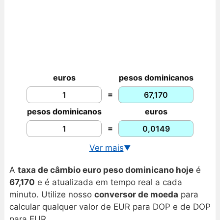
euros
pesos dominicanos
=
pesos dominicanos
euros
=
Ver mais
▼
Cotação USD/DOP em tempo real
A
taxa de câmbio euro peso dominicano hoje
é
Gráfico euro/peso dominicano
67,170
e é atualizada em tempo real a cada
minuto. Utilize nosso
conversor de moeda
para
calcular qualquer valor de EUR para DOP e de DOP
para EUR.