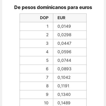
De pesos dominicanos para euros
DOP
EUR
1
0,0149
2
0,0298
3
0,0447
4
0,0596
5
0,0744
6
0,0893
7
0,1042
8
0,1191
9
0,1340
10
0,1489