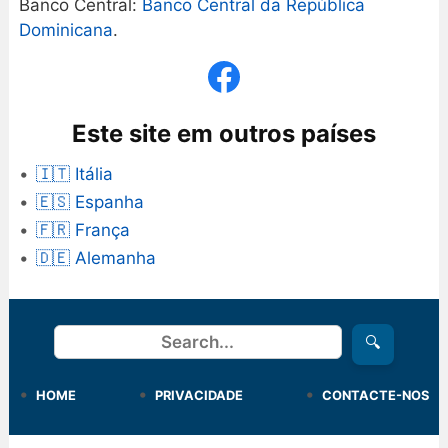
Banco Central:
Banco Central da República
Dominicana
.
Este site em outros países
🇮🇹 Itália
🇪🇸 Espanha
🇫🇷 França
🇩🇪 Alemanha
Procurar
🔍
HOME
PRIVACIDADE
CONTACTE-NOS