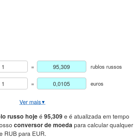
=
rublos russos
=
euros
Ver mais
▼
ção USD/RUB em tempo real
é
e é atualizada em tempo
lo russo hoje
95,309
Gráfico euro/rublo russo
 nosso
para calcular qualquer
conversor de moeda
âmbio histórico EUR/RUB
de RUB para EUR.