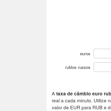
euros
rublos russos
Cota
A
taxa de câmbio euro rub
real a cada minuto. Utilize
C
valor de EUR para RUB e 