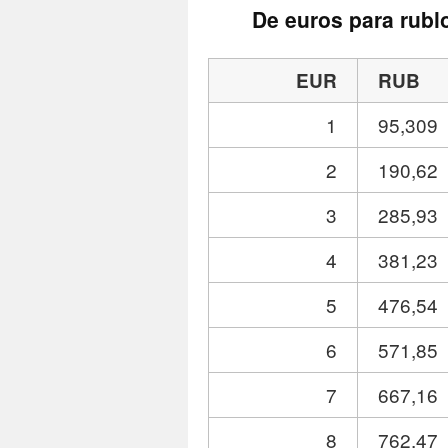
De euros para rubl
EUR
RUB
1
95,309
2
190,62
3
285,93
4
381,23
5
476,54
6
571,85
7
667,16
8
762,47