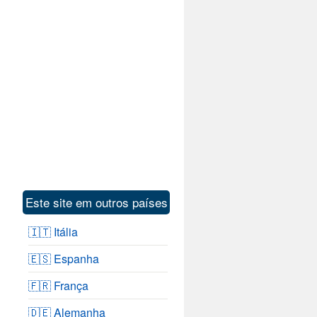
Este site em outros países
🇮🇹 Itália
🇪🇸 Espanha
🇫🇷 França
🇩🇪 Alemanha