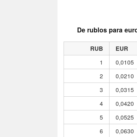
De rublos para eur
RUB
EUR
1
0,0105
2
0,0210
3
0,0315
4
0,0420
5
0,0525
6
0,0630