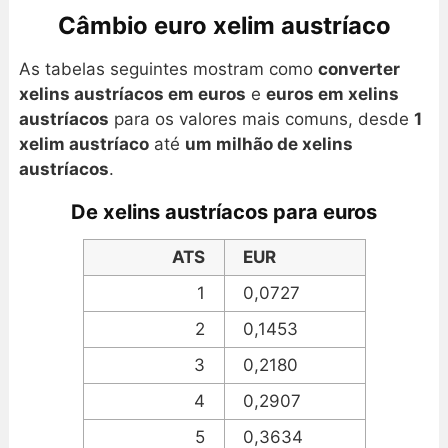
Câmbio euro xelim austríaco
As tabelas seguintes mostram como
converter
xelins austríacos em euros
e
euros em xelins
austríacos
para os valores mais comuns, desde
1
xelim austríaco
até
um milhão de xelins
austríacos
.
De xelins austríacos para euros
ATS
EUR
1
0,0727
2
0,1453
3
0,2180
4
0,2907
5
0,3634