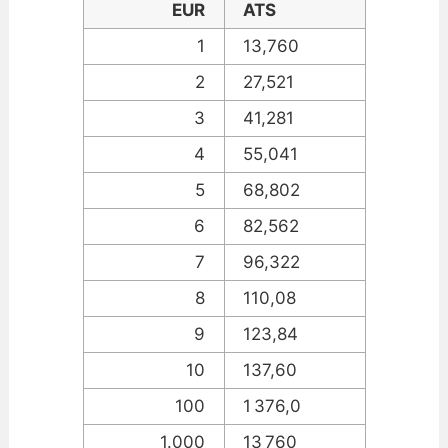
EUR
ATS
1
13,760
2
27,521
3
41,281
4
55,041
5
68,802
6
82,562
7
96,322
8
110,08
9
123,84
10
137,60
100
1 376,0
1.000
13 760