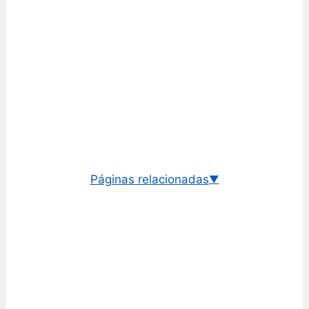
Páginas relacionadas
▼
Cotação euro/dólar neozelandês
Câmbio histórico EUR/NZD