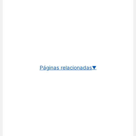
Páginas relacionadas
▼
Cotação euro/leu romeno
Câmbio histórico EUR/RON