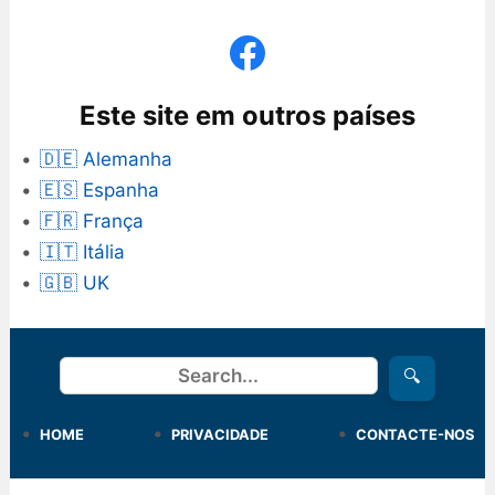
Este site em outros países
🇩🇪 Alemanha
🇪🇸 Espanha
🇫🇷 França
🇮🇹 Itália
🇬🇧 UK
Procurar
🔍
HOME
PRIVACIDADE
CONTACTE-NOS