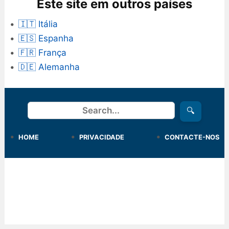
Este site em outros países
🇮🇹 Itália
🇪🇸 Espanha
🇫🇷 França
🇩🇪 Alemanha
Procurar
🔍
HOME
PRIVACIDADE
CONTACTE-NOS