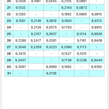
20
9,1456
9,1961
9,0545
9,2105
9,0861
-
21
9,1532
-
-
9,2140
9,0873
-
22
9,1283
-
-
9,1892
9,0865
8,9810
23
9,1561
9,2136
9,0819
9,1600
-
8,9313
24
-
9,2126
9,0575
9,1763
-
8,8910
25
-
9,2157
9,0637
-
9,1214
8,8928
26
9,2289
9,2417
9,0281
-
9,1161
8,9408
27
9,3046
9,2359
9,0223
9,2080
9,1173
-
28
9,3415
-
-
9,1527
9,1015
-
29
9,3407
-
9,1736
9,1238
8,9449
30
9,3067
8,9969
9,1662
-
8,9350
31
-
9,0136
-