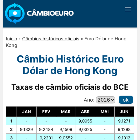
Início
»
Câmbios históricos oficiais
»
Euro Dólar de Hong
Kong
Câmbio Histórico Euro
Dólar de Hong Kong
Taxas de câmbio oficiais do BCE
Ano:
ok
JAN
FEV
MAR
ABR
MAI
JUN
1
-
-
-
9,0955
-
9,1271
2
9,1329
9,2484
9,1509
9,0325
-
9,1298
3
-
9,2201
9,0552
-
-
9,1012