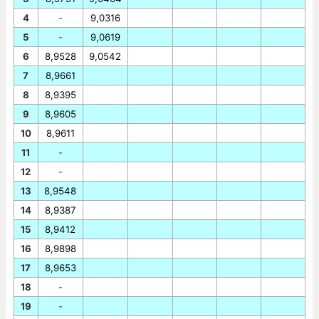
4
-
9,0316
5
-
9,0619
6
8,9528
9,0542
7
8,9661
8
8,9395
9
8,9605
10
8,9611
11
-
12
-
13
8,9548
14
8,9387
15
8,9412
16
8,9898
17
8,9653
18
-
19
-