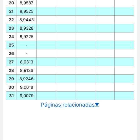
20
8,9587
21
8,9525
22
8,9443
23
8,9328
24
8,9225
25
-
26
-
27
8,9313
28
8,9136
29
8,9246
30
9,0018
31
9,0079
Páginas relacionadas
▼
Cotação EUR/HKD em tempo real
Gráfico euro/dólar de hong kong