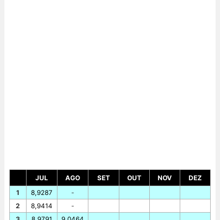
JUL
AGO
SET
OUT
NOV
DEZ
1
8,9287
-
2
8,9414
-
3
8,9791
9,0464