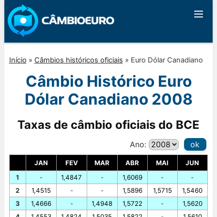
Início
»
Câmbios históricos oficiais
»
Euro Dólar Canadiano
Câmbio Histórico Euro
Dólar Canadiano 2008
Taxas de câmbio oficiais do BCE
Ano:
ok
JAN
FEV
MAR
ABR
MAI
JUN
1
-
1,4847
-
1,6069
-
-
2
1,4515
-
-
1,5896
1,5715
1,5460
3
1,4666
-
1,4948
1,5722
-
1,5620
4
1,4553
1,4824
1,5035
1,5822
-
1,5610