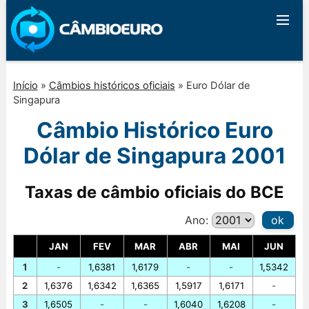
Início
»
Câmbios históricos oficiais
»
Euro Dólar de
Singapura
Câmbio Histórico Euro
Dólar de Singapura 2001
Taxas de câmbio oficiais do BCE
Ano:
ok
JAN
FEV
MAR
ABR
MAI
JUN
1
-
1,6381
1,6179
-
-
1,5342
2
1,6376
1,6342
1,6365
1,5917
1,6171
-
3
1,6505
-
-
1,6040
1,6208
-