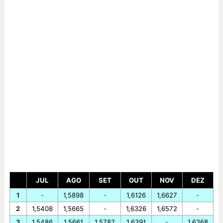
JUL
AGO
SET
OUT
NOV
DEZ
1
-
1,5898
-
1,6126
1,6627
-
2
1,5408
1,5665
-
1,6326
1,6572
-
3
1,5486
1,5661
1,5782
1,6391
-
1,6368