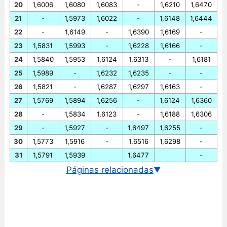
20
1,6006
1,6080
1,6083
-
1,6210
1,6470
21
-
1,5973
1,6022
-
1,6148
1,6444
22
-
1,6149
-
1,6390
1,6169
-
23
1,5831
1,5993
-
1,6228
1,6166
-
24
1,5840
1,5953
1,6124
1,6313
-
1,6181
25
1,5989
-
1,6232
1,6235
-
-
26
1,5821
-
1,6287
1,6297
1,6163
-
27
1,5769
1,5894
1,6256
-
1,6124
1,6360
28
-
1,5834
1,6123
-
1,6188
1,6306
29
-
1,5927
-
1,6497
1,6255
-
30
1,5773
1,5916
-
1,6516
1,6298
-
31
1,5791
1,5939
1,6477
-
Páginas relacionadas
▼
Cotação EUR/SGD em tempo real
Gráfico euro/dólar de singapura