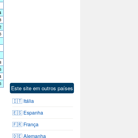
4
8
2
6
8
6
4
5
Este site em outros países
🇮🇹 Itália
🇪🇸 Espanha
🇫🇷 França
🇩🇪 Alemanha