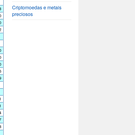
Criptomoedas e metais
8
preciosos
0
0
2
0
0
0
6
9
1
1
4
7
8