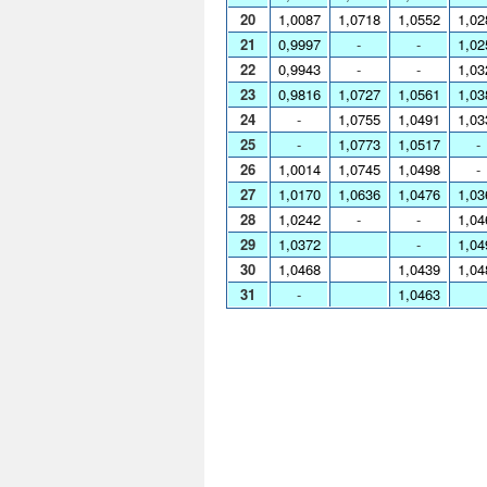
20
1,0087
1,0718
1,0552
1,02
21
0,9997
-
-
1,02
22
0,9943
-
-
1,03
23
0,9816
1,0727
1,0561
1,03
24
-
1,0755
1,0491
1,03
25
-
1,0773
1,0517
-
26
1,0014
1,0745
1,0498
-
27
1,0170
1,0636
1,0476
1,03
28
1,0242
-
-
1,04
29
1,0372
-
1,04
30
1,0468
1,0439
1,04
31
-
1,0463
Cota