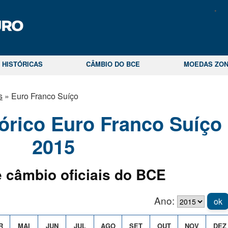
 HISTÓRICAS
CÂMBIO DO BCE
MOEDAS ZON
s
»
Euro Franco Suíço
órico Euro Franco Suíço
2015
 câmbio oficiais do BCE
Ano:
ok
R
MAI
JUN
JUL
AGO
SET
OUT
NOV
DEZ