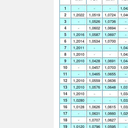
1
-
-
-
1,04
2
1,2022
1,0519
1,0724
1,04
3
-
1,0526
1,0736
-
4
-
1,0602
1,0694
-
5
1,2016
1,0587
1,0697
-
6
1,2014
1,0534
1,0700
-
7
1,2011
-
-
1,04
8
1,2010
-
-
1,04
9
1,2010
1,0428
1,0691
1,04
10
-
1,0457
1,0703
1,03
11
-
1,0465
1,0655
-
12
1,2010
1,0559
1,0636
-
13
1,2010
1,0576
1,0648
1,03
14
1,2010
-
-
1,03
15
1,0280
-
-
1,03
16
1,0128
1,0626
1,0615
1,03
17
-
1,0631
1,0660
1,02
18
-
1,0707
1,0627
-
19
1,0120
1,0796
1,0595
-