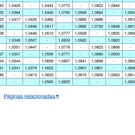
83
1,0429
-
1,0443
1,0772
-
1,0823
1,0844
-
52
1,0394
-
1,0440
1,0765
1,0906
1,0864
-
1,080
23
1,0417
1,0435
1,0482
-
1,0860
1,0886
-
1,081
83
-
1,0449
1,0517
-
1,0882
1,0793
1,0848
1,081
38
-
1,0449
1,0512
1,0777
1,0928
-
1,0832
1,080
1,0349
1,0507
-
1,0834
1,0922
-
1,0820
-
1,0351
1,0447
-
1,0778
-
1,0823
1,0868
-
67
1,0331
-
1,0595
1,0771
-
1,0880
1,0900
-
64
1,0344
-
1,0659
1,0807
1,0941
1,0899
-
1,083
91
1,0341
1,0376
1,0622
-
1,0901
1,0851
-
1,084
86
-
1,0413
1,0633
-
1,0915
1,0900
1,0903
1,081
-
1,0565
1,0825
-
1,083
Páginas relacionadas
▼
ção EUR/CHF em tempo real
Gráfico euro/franco suíço