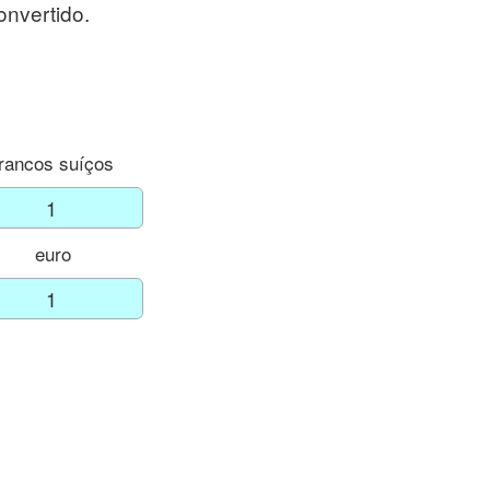
onvertido.
francos suíços
euro