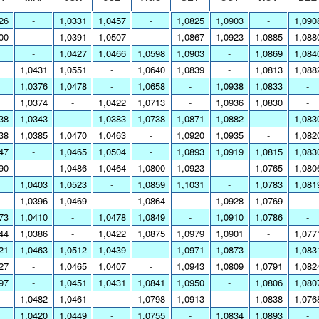
26
-
1,0331
1,0457
-
1,0825
1,0903
-
1,090
00
-
1,0391
1,0507
-
1,0867
1,0923
1,0885
1,088
-
1,0427
1,0466
1,0598
1,0903
-
1,0869
1,084
1,0431
1,0551
-
1,0640
1,0839
-
1,0813
1,088
1,0376
1,0478
-
1,0658
-
1,0938
1,0833
-
1,0374
-
1,0422
1,0713
-
1,0936
1,0830
-
38
1,0343
-
1,0383
1,0738
1,0871
1,0882
-
1,083
38
1,0385
1,0470
1,0463
-
1,0920
1,0935
-
1,082
47
-
1,0465
1,0504
-
1,0893
1,0919
1,0815
1,083
90
-
1,0486
1,0464
1,0800
1,0923
-
1,0765
1,080
1,0403
1,0523
-
1,0859
1,1031
-
1,0783
1,081
1,0396
1,0469
-
1,0864
-
1,0928
1,0769
-
73
1,0410
-
1,0478
1,0849
-
1,0910
1,0786
-
44
1,0386
-
1,0422
1,0875
1,0979
1,0901
-
1,077
21
1,0463
1,0512
1,0439
-
1,0971
1,0873
-
1,083
27
-
1,0465
1,0407
-
1,0943
1,0809
1,0791
1,082
97
-
1,0451
1,0431
1,0841
1,0950
-
1,0806
1,080
1,0482
1,0461
-
1,0798
1,0913
-
1,0838
1,076
1,0420
1,0449
-
1,0755
-
1,0834
1,0893
-