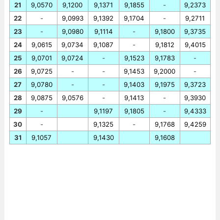
21
9,0570
9,1200
9,1371
9,1855
-
9,2373
22
-
9,0993
9,1392
9,1704
-
9,2711
23
-
9,0980
9,1114
-
9,1800
9,3735
24
9,0615
9,0734
9,1087
-
9,1812
9,4015
25
9,0701
9,0724
-
9,1523
9,1783
-
26
9,0725
-
-
9,1453
9,2000
-
27
9,0780
-
-
9,1403
9,1975
9,3723
28
9,0875
9,0576
-
9,1413
-
9,3930
29
-
9,1197
9,1805
-
9,4333
30
-
9,1325
-
9,1768
9,4259
31
9,1057
9,1430
9,1608