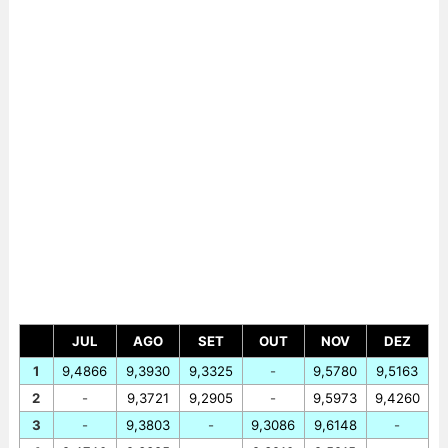
JUL
AGO
SET
OUT
NOV
DEZ
1
9,4866
9,3930
9,3325
-
9,5780
9,5163
2
-
9,3721
9,2905
-
9,5973
9,4260
3
-
9,3803
-
9,3086
9,6148
-