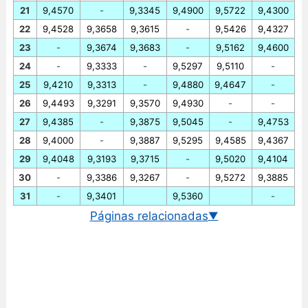
21
9,4570
-
9,3345
9,4900
9,5722
9,4300
22
9,4528
9,3658
9,3615
-
9,5426
9,4327
23
-
9,3674
9,3683
-
9,5162
9,4600
24
-
9,3333
-
9,5297
9,5110
-
25
9,4210
9,3313
-
9,4880
9,4647
-
26
9,4493
9,3291
9,3570
9,4930
-
-
27
9,4385
-
9,3875
9,5045
-
9,4753
28
9,4000
-
9,3887
9,5295
9,4585
9,4367
29
9,4048
9,3193
9,3715
-
9,5020
9,4104
30
-
9,3386
9,3267
-
9,5272
9,3885
31
-
9,3401
9,5360
-
Páginas relacionadas
▼
Cotação EUR/SEK em tempo real
Gráfico euro/coroa sueca