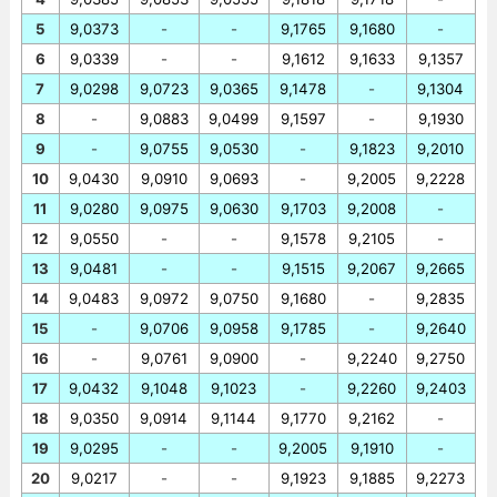
5
9,0373
-
-
9,1765
9,1680
-
6
9,0339
-
-
9,1612
9,1633
9,1357
7
9,0298
9,0723
9,0365
9,1478
-
9,1304
8
-
9,0883
9,0499
9,1597
-
9,1930
9
-
9,0755
9,0530
-
9,1823
9,2010
10
9,0430
9,0910
9,0693
-
9,2005
9,2228
11
9,0280
9,0975
9,0630
9,1703
9,2008
-
12
9,0550
-
-
9,1578
9,2105
-
13
9,0481
-
-
9,1515
9,2067
9,2665
14
9,0483
9,0972
9,0750
9,1680
-
9,2835
15
-
9,0706
9,0958
9,1785
-
9,2640
16
-
9,0761
9,0900
-
9,2240
9,2750
17
9,0432
9,1048
9,1023
-
9,2260
9,2403
18
9,0350
9,0914
9,1144
9,1770
9,2162
-
19
9,0295
-
-
9,2005
9,1910
-
20
9,0217
-
-
9,1923
9,1885
9,2273