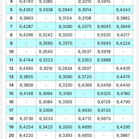
4
9,4740
9,3385
-
9,3210
9,5915
-
5
9,4352
9,3338
9,2940
9,3014
-
9,4243
6
9,3693
-
9,3124
9,3108
-
9,3862
7
9,4287
-
9,3280
9,3375
9,6045
9,3949
8
9,4296
9,3242
9,3200
-
9,5525
9,4217
9
-
9,3590
9,3370
-
9,5645
9,4224
10
-
9,3545
-
9,3537
9,5918
-
11
9,4744
9,3223
-
9,3353
9,5888
-
12
9,4560
9,3016
9,2834
9,3507
-
9,4405
13
9,3855
-
9,3090
9,3720
-
9,4415
14
9,3809
-
9,3330
9,4369
9,5458
9,4400
15
9,4148
9,3064
9,3160
-
9,6325
9,4180
16
-
9,3084
9,3305
-
9,6126
9,4790
17
-
9,3309
-
9,4630
9,6133
-
18
9,3730
9,3233
-
9,4712
9,5675
-
19
9,4254
9,3425
9,3300
9,4695
-
9,4295
20
9,4220
-
9,3393
9,4650
-
9,3887