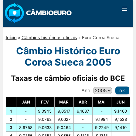
Início
»
Câmbios históricos oficiais
»
Euro Coroa Sueca
Câmbio Histórico Euro
Coroa Sueca 2005
Taxas de câmbio oficiais do BCE
Ano:
ok
JAN
FEV
MAR
ABR
MAI
JUN
1
-
9,0945
9,0517
9,1687
-
9,1400
2
-
9,0763
9,0627
-
9,1994
9,1528
3
8,9758
9,0633
9,0464
-
9,2249
9,1410
4
9,0385
9,0853
9,0555
9,1818
9,1718
-