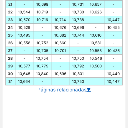
21
-
10,698
-
10,731
10,657
-
22
10,544
10,719
-
10,730
10,626
-
23
10,570
10,716
10,714
10,738
-
10,447
24
10,529
-
10,676
10,696
-
10,455
25
10,495
-
10,682
10,744
10,616
-
26
10,558
10,752
10,660
-
10,581
-
27
-
10,705
10,701
-
10,558
10,436
28
-
10,754
-
10,750
10,546
-
29
10,577
10,779
-
10,792
10,500
-
30
10,645
10,840
10,696
10,801
-
10,440
31
10,664
-
10,750
10,447
Páginas relacionadas
▼
Cotação EUR/SEK em tempo real
Gráfico euro/coroa sueca