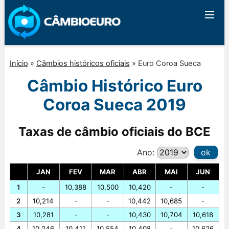
Início
»
Câmbios históricos oficiais
»
Euro Coroa Sueca
Câmbio Histórico Euro
Coroa Sueca 2019
Taxas de câmbio oficiais do BCE
Ano:
ok
JAN
FEV
MAR
ABR
MAI
JUN
1
-
10,388
10,500
10,420
-
-
2
10,214
-
-
10,442
10,685
-
3
10,281
-
-
10,430
10,704
10,618
4
10,246
10,411
10,554
10,408
-
10,626