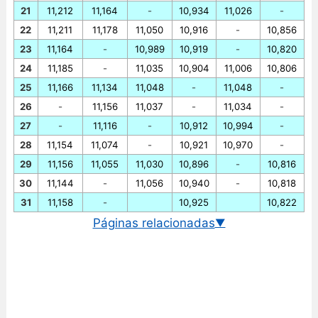
21
11,212
11,164
-
10,934
11,026
-
22
11,211
11,178
11,050
10,916
-
10,856
23
11,164
-
10,989
10,919
-
10,820
24
11,185
-
11,035
10,904
11,006
10,806
25
11,166
11,134
11,048
-
11,048
-
26
-
11,156
11,037
-
11,034
-
27
-
11,116
-
10,912
10,994
-
28
11,154
11,074
-
10,921
10,970
-
29
11,156
11,055
11,030
10,896
-
10,816
30
11,144
-
11,056
10,940
-
10,818
31
11,158
-
10,925
10,822
Páginas relacionadas
▼
Cotação EUR/SEK em tempo real
Gráfico euro/coroa sueca