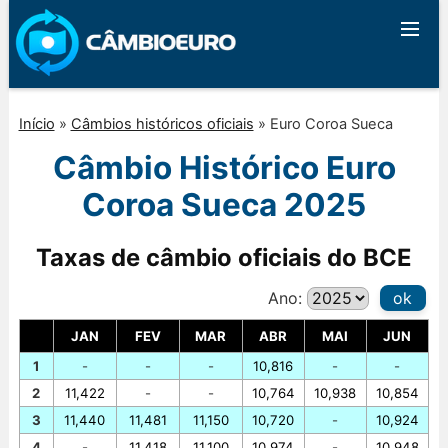
Início
»
Câmbios históricos oficiais
»
Euro Coroa Sueca
Câmbio Histórico Euro
Coroa Sueca 2025
Taxas de câmbio oficiais do BCE
Ano:
ok
JAN
FEV
MAR
ABR
MAI
JUN
1
-
-
-
10,816
-
-
2
11,422
-
-
10,764
10,938
10,854
3
11,440
11,481
11,150
10,720
-
10,924
4
-
11,418
11,100
10,974
-
10,948