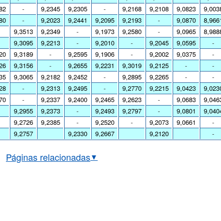
82
-
9,2345
9,2305
-
9,2168
9,2108
9,0823
9,003
80
-
9,2023
9,2441
9,2095
9,2193
-
9,0870
8,966
9,3513
9,2349
-
9,1973
9,2580
-
9,0965
8,988
9,3095
9,2213
-
9,2010
-
9,2045
9,0595
-
20
9,3189
-
9,2595
9,1906
-
9,2002
9,0375
-
26
9,3156
-
9,2655
9,2231
9,3019
9,2125
-
-
35
9,3065
9,2182
9,2452
-
9,2895
9,2265
-
-
28
-
9,2313
9,2495
-
9,2770
9,2215
9,0423
9,023
70
-
9,2337
9,2400
9,2465
9,2623
-
9,0683
9,046
9,2955
9,2373
-
9,2493
9,2797
-
9,0801
9,040
9,2726
9,2385
-
9,2520
-
9,2073
9,0661
-
9,2757
9,2330
9,2667
9,2120
-
Páginas relacionadas
▼
ção EUR/SEK em tempo real
Gráfico euro/coroa sueca