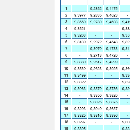
1
-
9,2352
9,4475
-
2
9,3977
9,2835
9,4623
-
3
9,3550
9,2780
9,4603
9,41
4
9,3521
-
-
9,38
5
9,3263
-
-
9,35
6
9,3139
9,2972
9,4543
9,32
7
-
9,3070
9,4733
9,34
8
-
9,2713
9,4720
-
9
9,3380
9,2617
9,4299
-
10
9,3530
9,2623
9,3925
9,36
11
9,3499
-
-
9,33
12
9,3322
-
-
9,32
13
9,3063
9,3379
9,3786
9,32
14
-
9,3350
9,3820
-
15
-
9,3325
9,3875
-
16
9,3293
9,3940
9,3637
-
17
9,3325
9,3810
9,3396
-
18
9,3297
-
-
9,30
19
9,3395
-
-
9,32