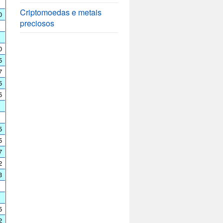
Criptomoedas e metais
0
preciosos
0
5
7
5
5
5
5
7
2
3
5
2