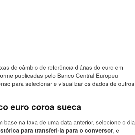
axas de câmbio de referência diárias do euro em
forme publicadas pelo Banco Central Europeu
nso para selecionar e visualizar os dados de outros
ico euro coroa sueca
 base na taxa de uma data anterior, selecione o dia
, e
istórica para transferi-la para o conversor