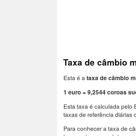
Taxa de câmbio m
Esta é a
taxa de câmbio 
1 euro = 9,2544 coroas s
Esta taxa é calculada pelo
taxas de referência diárias 
Para conhecer a taxa de câ