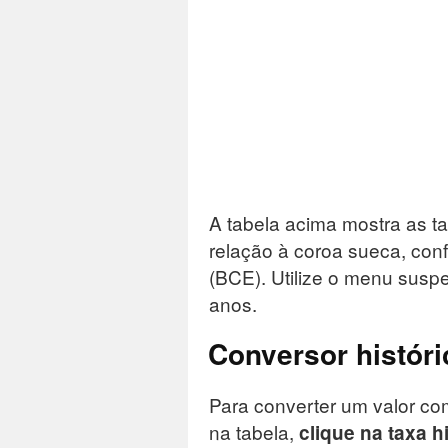
A tabela acima mostra as t
relação à coroa sueca, con
(BCE). Utilize o menu suspe
anos.
Conversor histór
Para converter um valor com
na tabela,
clique na taxa h